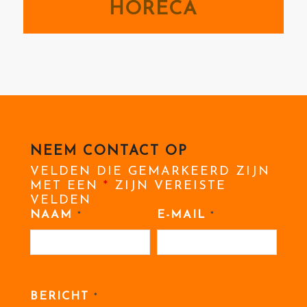
HORECA
NEEM CONTACT OP
VELDEN DIE GEMARKEERD ZIJN
MET EEN
*
ZIJN VEREISTE
VELDEN
NAAM
E-MAIL
*
*
BERICHT
*