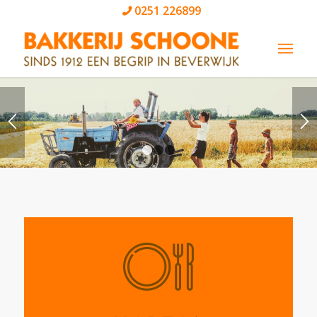
0251 226899
1
2
3